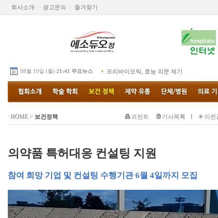
회사소개
광고문의
즐겨찾기
08월 10일 (월)
21:41 주요뉴스
프리바이오틱, 효능 의문 제기
HOME
>
보건정책
프린트
기사목록
l
이전
의약품 특허대응 컨설팅 지원
참여 희망 기업 및 컨설팅 수행기관 6월 4일까지 모집