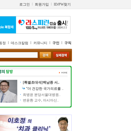
로그인
회원가입
ID/PW찾기
동정
데스크칼럼
커뮤니티
구인
구직
[특별초대석]백남종 서..
"더 건강한 국가의료를 ..
최병윤 분당서울대병원..
변윤환 교수, 아시아신..