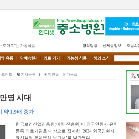
아 토마토”는 가공식품
명의탐방
신제품정보
오늘의
프린트
기사목록
l
이전글
다음글
0만명 시대
 약 1.9배 증가
한국보건산업진흥원(이하 진흥원)이 외국인환자 유치
등록 의료기관을 대상으로 집계한 ‘2024 외국인환자
유치실적 통계분석 보고서’를 발간했다.