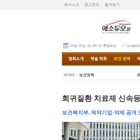
회사소개
광고문의
즐겨찾기
08월 08일 (토)
01:51 주요뉴스
“스테비
HOME
>
보건정책
희귀질환 치료제 신속등
보건복지부, 제약기업·약제 공개 