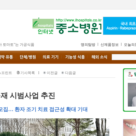
아 토마토”는 가공식품
명의탐방
신제품정보
오늘의
프린트
기사목록
l
이전글
다음글
재 시범사업 추진
모집… 환자 조기 치료 접근성 확대 기대