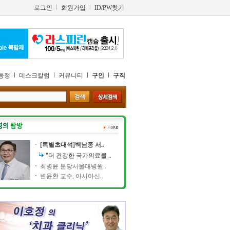
로그인
회원가입
ID/PW찾기
동정
데스크칼럼
커뮤니티
구인
구직
[특별초대석]백남종 서..
"더 건강한 국가의료를 ..
최병윤 분당서울대병원..
변윤환 교수, 아시아신..