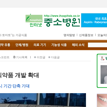
아 토마토”는 가공식품
명의탐방
신제품정보
오늘의
프린트
기사목록
l
이전글
다음글
의약품 개발 확대
시 기간 단축 기대