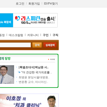
로그인
회원가입
ID/PW찾기
동정
데스크칼럼
커뮤니티
구인
구직
[특별초대석]백남종 서..
"더 건강한 국가의료를 ..
최병윤 분당서울대병원..
변윤환 교수, 아시아신..