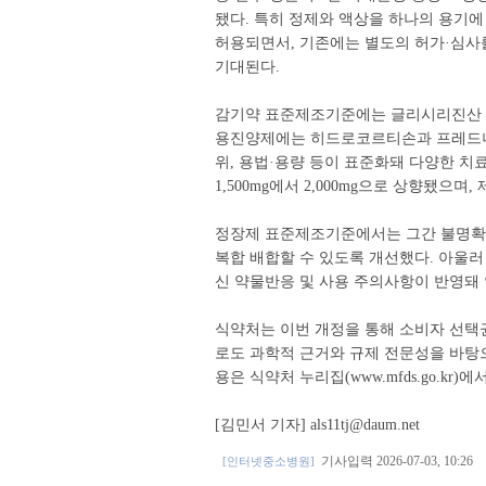
됐다. 특히 정제와 액상을 하나의 용기에
허용되면서, 기존에는 별도의 허가·심사
기대된다.
감기약 표준제조기준에는 글리시리진산 및
용진양제에는 히드로코르티손과 프레드니솔
위, 용법·용량 등이 표준화돼 다양한 치료
1,500mg에서 2,000mg으로 상향됐으며
정장제 표준제조기준에서는 그간 불명확했
복합 배합할 수 있도록 개선했다. 아울러
신 약물반응 및 사용 주의사항이 반영돼
식약처는 이번 개정을 통해 소비자 선택
로도 과학적 근거와 규제 전문성을 바탕
용은 식약처 누리집(www.mfds.go.kr)
[김민서 기자] als11tj@daum.net
기사입력 2026-07-03, 10:26
[인터넷중소병원]