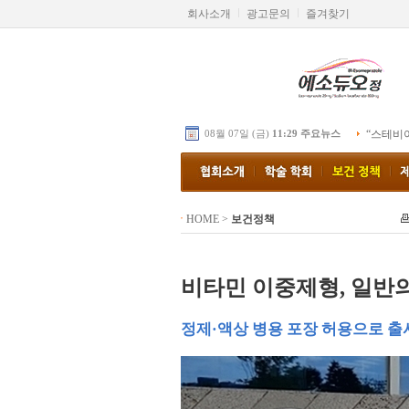
회사소개
광고문의
즐겨찾기
08월 07일 (금)
11:29 주요뉴스
“스테비
HOME
>
보건정책
비타민 이중제형, 일반
정제·액상 병용 포장 허용으로 출