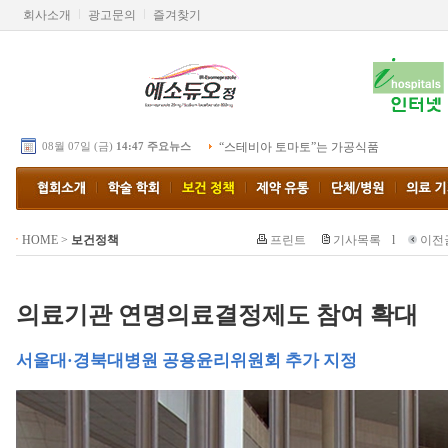
회사소개
광고문의
즐겨찾기
08월 07일 (금)
14:47 주요뉴스
“스테비아 토마토”는 가공식품
HOME
>
보건정책
프린트
기사목록
l
이전
의료기관 연명의료결정제도 참여 확대
서울대·경북대병원 공용윤리위원회 추가 지정