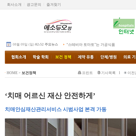
회사소개
광고문의
즐겨찾기
08월 09일 (일)
02:52 주요뉴스
“스테비아 토마토”는 가공식품
HOME
>
보건정책
프린트
기사목록
l
이전
‘치매 어르신 재산 안전하게’
치매안심재산관리서비스 시범사업 본격 가동