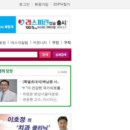
로그인
회원가입
ID/PW찾기
동정
데스크칼럼
커뮤니티
구인
구직
[특별초대석]백남종 서..
"더 건강한 국가의료를 ..
최병윤 분당서울대병원..
변윤환 교수, 아시아신..