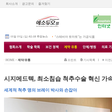
회사소개
광고문의
즐겨찾기
08월 09일 (일)
02:18 주요뉴스
“스테비아 토마토”는 가공식품
HOME
>
제약/유통
프린트
기사목록
l
이전
시지메드텍, 최소침습 척추수술 혁신 가
세계적 척추 명의 브레이 박사와 손잡아