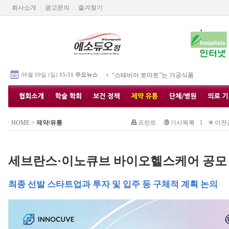
회사소개
광고문의
즐겨찾기
08월 09일 (일)
15:51 주요뉴스
“스테비아 토마토”는 가공식품
HOME
>
제약/유통
프린트
기사목록
l
이전
세브란스·이노큐브 바이오헬스케어 공모
최종 선발 스타트업과 투자 및 입주 등 구체적 계획 논의