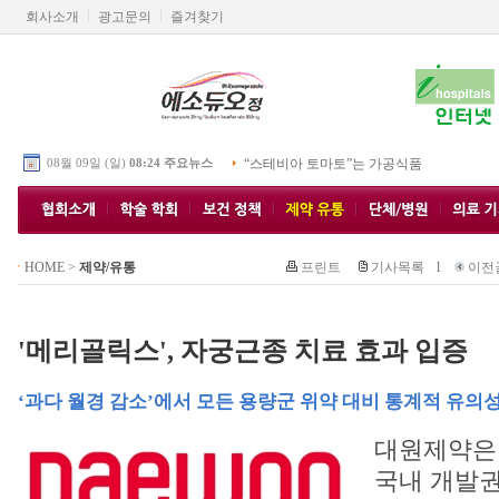
회사소개
광고문의
즐겨찾기
08월 09일 (일)
08:24 주요뉴스
“스테비아 토마토”는 가공식품
HOME
>
제약/유통
프린트
기사목록
l
이전
'메리골릭스', 자궁근종 치료 효과 입증
‘과다 월경 감소’에서 모든 용량군 위약 대비 통계적 유의
대원제약은
국내 개발권