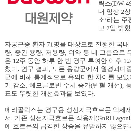
릭스(DW-4
내 임상 2
소’라는 
고 7일 밝혔
자궁근종 환자 71명을 대상으로 진행한 국내 
량, 중간 용량, 저용량, 위약 등 네 그룹으로
은 12주 동안 하루 한 번 경구 투여한 이후 1
쳤다. 연구 결과, 모든 용량군에서 월경과다
군에 비해 통계적으로 유의미한 차이를 보였다
기 감소, 헤모글로빈 수치 증가(빈혈 개선), 
표도 뚜렷한 개선효과를 보였다.
메리골릭스는 경구용 성선자극호르몬 억제제(GnRH
서, 기존 성선자극호르몬 작용제(GnRH agoni
에 호르몬의 급격한 상승을 유발하지 않으면