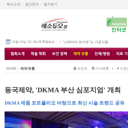
회사소개
광고문의
즐겨찾기
08월 08일 (토)
18:19 주요뉴스
“스테비아 토마토”는 가공식품
HOME
>
제약/유통
프린트
기사목록
l
이전
동국제약, 'DKMA 부산 심포지엄' 개최
DKMA 제품 포트폴리오 바탕으로 최신 시술 트렌드 공유