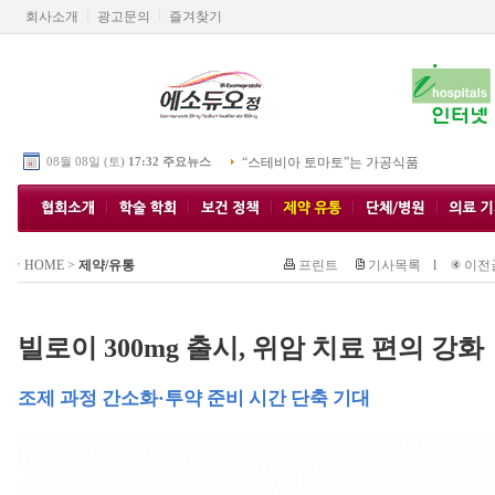
회사소개
광고문의
즐겨찾기
08월 08일 (토)
17:32 주요뉴스
“스테비아 토마토”는 가공식품
HOME
>
제약/유통
프린트
기사목록
l
이전
빌로이 300mg 출시, 위암 치료 편의 강화
조제 과정 간소화·투약 준비 시간 단축 기대