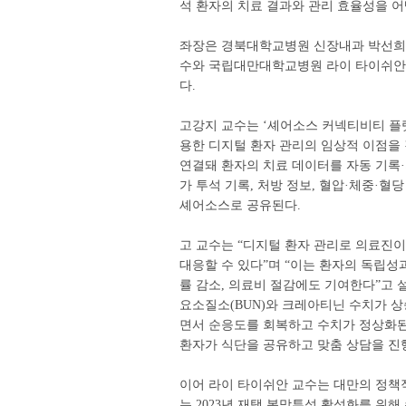
석 환자의 치료 결과와 관리 효율성을 어
좌장은 경북대학교병원 신장내과 박선희 
수와 국립대만대학교병원 라이 타이쉬안 
다.
고강지 교수는 ‘셰어소스 커넥티비티 플랫폼(S
용한 디지털 환자 관리의 임상적 이점을
연결돼 환자의 치료 데이터를 자동 기록
가 투석 기록, 처방 정보, 혈압·체중·혈
셰어소스로 공유된다.
고 교수는 “디지털 환자 관리로 의료진
대응할 수 있다”며 “이는 환자의 독립성과
률 감소, 의료비 절감에도 기여한다”고 
요소질소(BUN)와 크레아티닌 수치가 
면서 순응도를 회복하고 수치가 정상화된
환자가 식단을 공유하고 맞춤 상담을 진행
이어 라이 타이쉬안 교수는 대만의 정책적
는 2023년 재택 복막투석 활성화를 위해