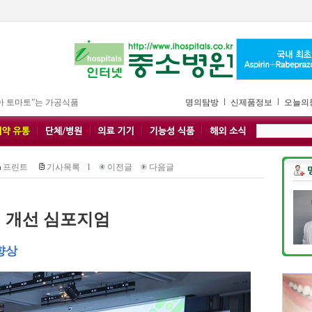
아 토마토”는 가공식품
명의탐방
신제품정보
오늘의
프린트
기사목록
l
이전글
다음글
 개선 심포지엄
향상