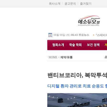
회사소개
광고문의
즐겨찾기
08월 08일 (토)
06:43 주요뉴스
“스테비
HOME
>
제약/유통
밴티브코리아, 복막투석
디지털 환자 관리로 치료 순응도 