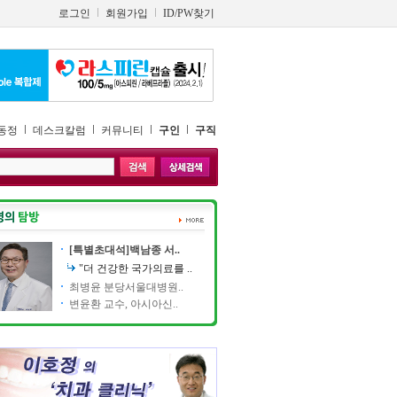
로그인
회원가입
ID/PW찾기
동정
데스크칼럼
커뮤니티
구인
구직
[특별초대석]백남종 서..
"더 건강한 국가의료를 ..
최병윤 분당서울대병원..
변윤환 교수, 아시아신..