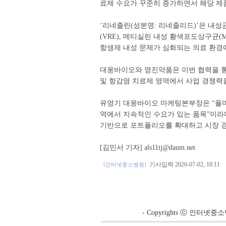
료제 수요가 꾸준히 증가하면서 해당 제
‘리네졸린(성분명: 리네졸리드)’은 내성
(VRE), 메티실린 내성 황색포도상구균
항생제 내성 문제가 심화되는 의료 환경
대웅바이오와 영진약품은 이번 협력을 통
및 항감염 치료제 영역에서 사업 경쟁력
유영기 대웅바이오 마케팅본부장은 “풀미
역에서 지속적인 수요가 있는 품목”이라
기반으로 포트폴리오를 확대하고 시장 경
[김민서 기자] als11tj@daum.net
기사입력 2026-07-02, 10:11
[인터넷중소병원]
- Copyrights ⓒ 인터넷중소