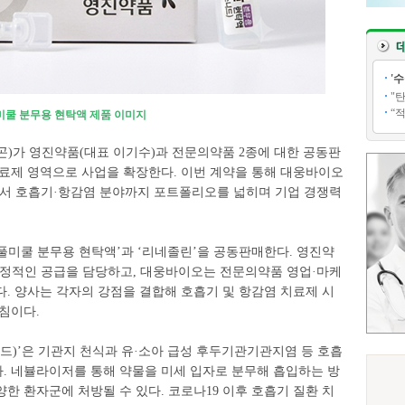
'
"
“
미쿨 분무용 현탁액 제품 이미지
곤)가 영진약품(대표 이기수)과 전문의약품 2종에 대한 공동판
치료제 영역으로 사업을 확장한다. 이번 계약을 통해 대웅바이오
심에서 호흡기·항감염 분야까지 포트폴리오를 넓히며 기업 경쟁력
풀미쿨 분무용 현탁액’과 ‘리네졸린’을 공동판매한다. 영진약
안정적인 공급을 담당하고, 대웅바이오는 전문의약품 영업·마케
. 양사는 각자의 강점을 결합해 호흡기 및 항감염 치료제 시
침이다.
드)’은 기관지 천식과 유·소아 급성 후두기관기관지염 등 호흡
. 네뷸라이저를 통해 약물을 미세 입자로 분무해 흡입하는 방
한 환자군에 처방될 수 있다. 코로나19 이후 호흡기 질환 치