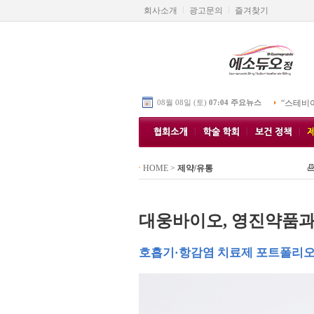
회사소개
광고문의
즐겨찾기
08월 08일 (토)
07:04 주요뉴스
“스테비
HOME
>
제약/유통
대웅바이오, 영진약품과
호흡기·항감염 치료제 포트폴리오