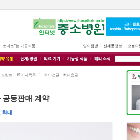
아 토마토”는 가공식품
명의탐방
신제품정보
오늘의
프린트
기사목록
l
이전글
다음글
 공동판매 계약
 확대