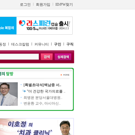
로그인
회원가입
ID/PW찾기
동정
데스크칼럼
커뮤니티
구인
구직
[특별초대석]백남종 서..
"더 건강한 국가의료를 ..
최병윤 분당서울대병원..
변윤환 교수, 아시아신..