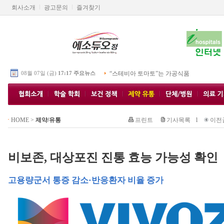
회사소개
광고문의
즐겨찾기
08월 07일 (금)
17:17 주요뉴스
“스테비아 토마토”는 가공식품
HOME
>
제약/유통
프린트
기사목록
l
이전
비보존, 대상포진 진통 효능 가능성 확인
고용량군서 통증 감소·반응환자 비율 증가