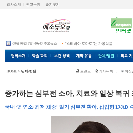
회사소개
광고문의
즐겨찾기
08월 09일 (일)
00:43 주요뉴스
“스테비아 토마토”는 가공식품
HOME
>
단체/병원
프린트
기사목록
l
이전
증가하는 심부전 소아, 치료와 일상 복귀
국내 ‘최연소·최저 체중’ 말기 심부전 환아, 삽입형 LVAD 