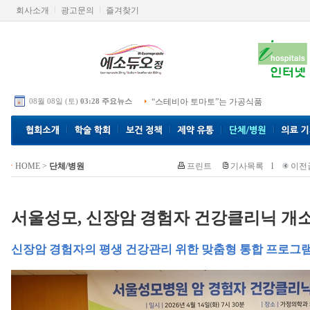
회사소개
광고문의
즐겨찾기
08월 08일 (토)
03:28 주요뉴스
“스테비아 토마토”는 가공식품
HOME
>
단체/병원
프린트
기사목록
l
이전
서울성모, 신장암 경험자 건강클리닉 개
신장암 경험자의 평생 건강관리 위한 맞춤형 통합 프로그램