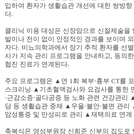
입하여 환자가 생활습관 개선에 대한 쌍방향
다.
클리닉 이용 대상은 신장암으로 신절제술을 받
발이나 전이 없이 안정적인 경과를 보이며 외
자다. 비뇨의학과에서 장기 추적 환자를 선별
사가 지속 관리 프로그램을 안내하고, 동의
협진 진료가 연계된다.
주요 프로그램은 ▲연 1회 복부·흉부 CT를 
스크리닝 ▲기초혈액검사와 요검사를 통한 
·근감소증·골다공증 등 노화 관련 건강관리 
담 등 생활습관 중재 ▲우울·불안·불면 관리
암성통증 및 만성피로 관리 ▲재택의료 연계
축복식은 영성부원장 신희준 신부의 집도로 