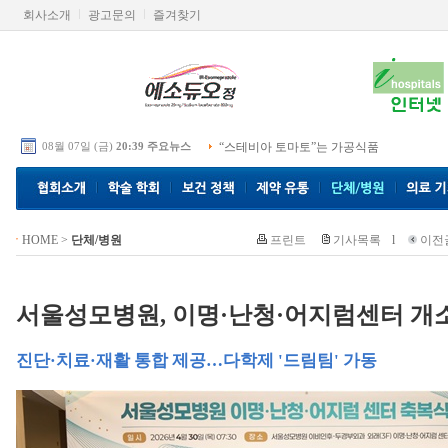
회사소개
광고문의
즐겨찾기
08월 07일 (금)
20:39 주요뉴스
“스테비아 토마토”는 가공식품
HOME
>
단체/병원
프린트
기사목록
l
이전
서울성모병원, 이명·난청·어지럼센터 개
진단·치료·재활 통합 제공…다학제 '드림팀' 가동