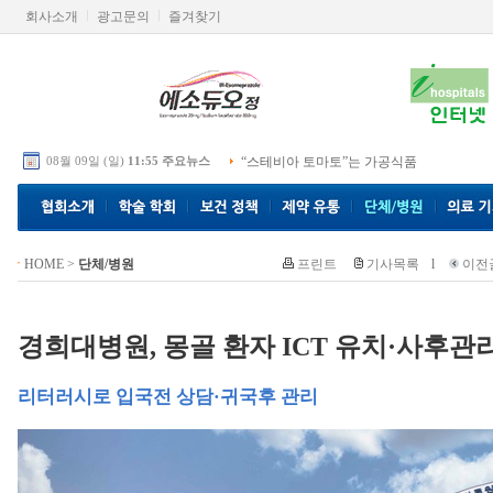
회사소개
광고문의
즐겨찾기
08월 09일 (일)
11:55 주요뉴스
“스테비아 토마토”는 가공식품
HOME
>
단체/병원
프린트
기사목록
l
이전
경희대병원, 몽골 환자 ICT 유치·사후관
리터러시로 입국전 상담·귀국후 관리