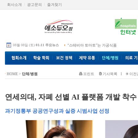
회사소개
광고문의
즐겨찾기
08월 08일 (토)
01:11 주요뉴스
“스테비아 토마토”는 가공식품
HOME
>
단체/병원
프린트
기사목록
l
이전
연세의대, 자폐 선별 AI 플랫폼 개발 착수
과기정통부 공공연구성과 실증 시범사업 선정