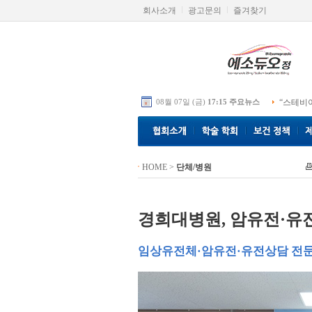
회사소개
광고문의
즐겨찾기
08월 07일 (금)
17:15 주요뉴스
“스테비
HOME
>
단체/병원
경희대병원, 암유전·유
임상유전체·암유전·유전상담 전문