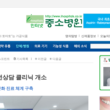
아 토마토”는 가공식품
명의탐방
신제품정보
오늘의
프린트
기사목록
l
이전글
다음글
전상담 클리닉 개소
화 진료 체계 구축