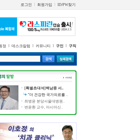
로그인
회원가입
ID/PW찾기
동정
데스크칼럼
커뮤니티
구인
구직
[특별초대석]백남종 서..
"더 건강한 국가의료를 ..
최병윤 분당서울대병원..
변윤환 교수, 아시아신..