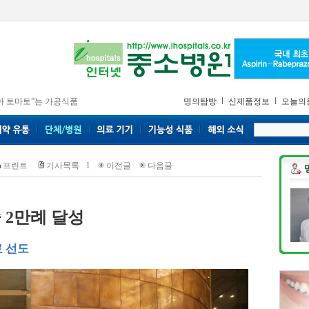
아 토마토”는 가공식품
명의탐방
신제품정보
오늘의
프린트
기사목록
l
이전글
다음글
 2만례 달성
 선도