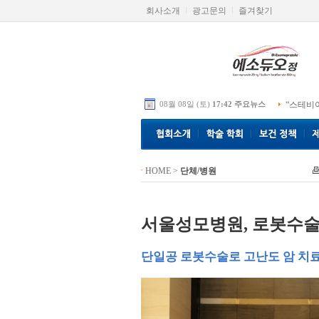
회사소개
광고문의
즐겨찾기
08월 08일 (토)
17:42 주요뉴스
“스테비
HOME
>
단체/병원
서울성모병원, 로봇수술
단일공 로봇수술로 고난도 암 치료