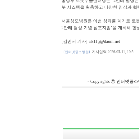
홍성후 로봇수술센터장은 “2만례 달성은
봇 시스템을 확충하고 다양한 임상과 협
서울성모병원은 이번 성과를 계기로 로봇
2만례 달성 기념 심포지엄’을 개최해 향
[김민서 기자] als11tj@daum.net
기사입력 2026-05-11, 10:5
[인터넷중소병원]
- Copyrights ⓒ 인터넷중소