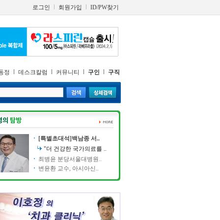
로그인
회원가입
ID/PW찾기
동정
데스크칼럼
커뮤니티
구인
구직
[특별초대석]백남종 서..
"더 건강한 국가의료를 ..
최병윤 분당서울대병원..
변윤환 교수, 아시아신..