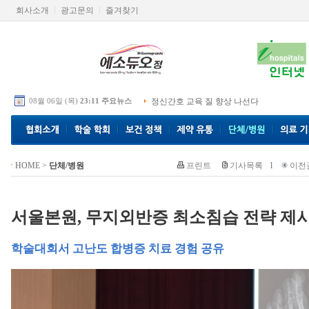
회사소개
광고문의
즐겨찾기
08월 06일 (목)
23:11 주요뉴스
정신간호 교육 질 향상 나선다
HOME
>
단체/병원
프린트
기사목록
l
이전
서울본원, 무지외반증 최소침습 전략 제
학술대회서 고난도 합병증 치료 경험 공유