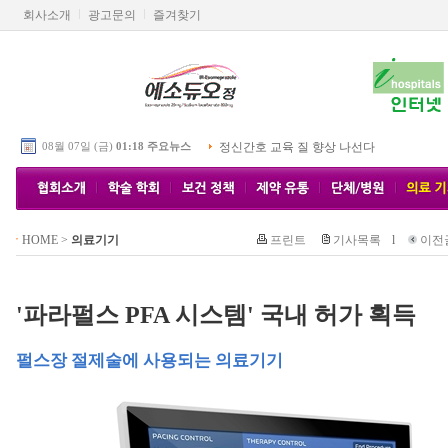
회사소개
광고문의
즐겨찾기
08월 07일 (금)
01:18 주요뉴스
정신간호 교육 질 향상 나선다
HOME
>
의료기기
프린트
기사목록
l
이전
'파라펄스 PFA 시스템' 국내 허가 획득
펄스장 절제술에 사용되는 의료기기