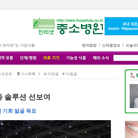
아 토마토”는 가공식품
명의탐방
신제품정보
오늘의
프린트
기사목록
l
이전글
다음글
화 솔루션 선보여
협업 기회 발굴 목표