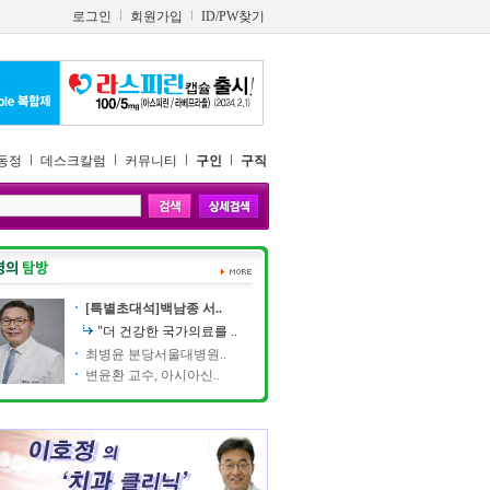
로그인
회원가입
ID/PW찾기
동정
데스크칼럼
커뮤니티
구인
구직
[특별초대석]백남종 서..
"더 건강한 국가의료를 ..
최병윤 분당서울대병원..
변윤환 교수, 아시아신..