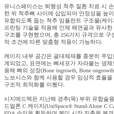
유니스페이스는 퇴행성 척추 질환 치료 시 
한 뒤 척추뼈 사이에 삽입되어 안정성을 높이
유합되도록 돕는 척추 임플란트 구조물(케이지
프린팅 기술을 적용해 인체 해면골과 유사한 이중기
구조를 구현했으며, 총 256가지 규격으로 
적 조건에 따른 맞춤형 적용이 가능하다.
케이지 내부 공간은 골대체재를 충분히 주입할
계되었고, 표면에는 뼈세포가 자라붙는 생체
용해 뼈의 성장(Bone ingrowth, Bone ongr
노보시스와 함께 사용할 경우 임상적 효율을
구조적 최적화를 이뤘다.
시지메드텍은 지난해 경추(목) 부위 유합술용
드얼론 C 케이지(UniSpace® Stand-Alone C 
FDA 승인을 획득하며 북미 시장 진출을 본격화