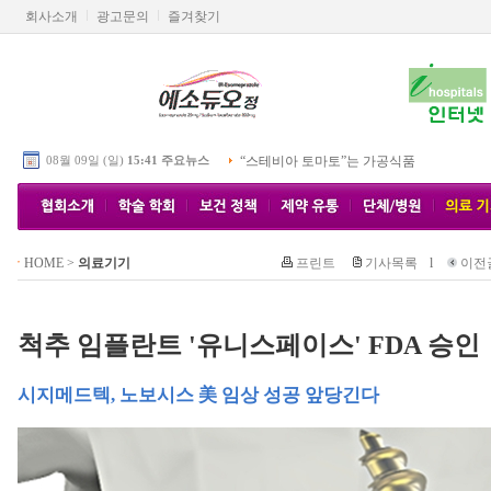
회사소개
광고문의
즐겨찾기
08월 09일 (일)
15:41 주요뉴스
“스테비아 토마토”는 가공식품
HOME
>
의료기기
프린트
기사목록
l
이전
척추 임플란트 '유니스페이스' FDA 승인
시지메드텍, 노보시스 美 임상 성공 앞당긴다