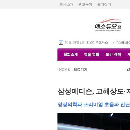
회사소개
광고문의
즐겨찾기
08월 08일 (토)
21:55 주요뉴스
“스테비
HOME
>
의료기기
삼성메디슨, 고해상도·
영상의학과 프리미엄 초음파 진단기기