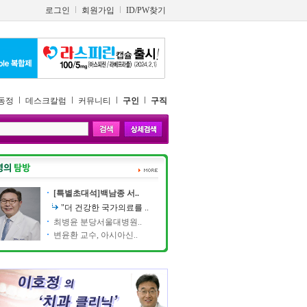
로그인
회원가입
ID/PW찾기
동정
데스크칼럼
커뮤니티
구인
구직
[특별초대석]백남종 서..
"더 건강한 국가의료를 ..
최병윤 분당서울대병원..
변윤환 교수, 아시아신..