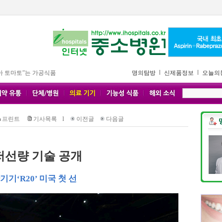
아 토마토”는 가공식품
명의탐방
신제품정보
오늘의
프린트
기사목록
l
이전글
다음글
저선량 기술 공개
‘R20’ 미국 첫 선