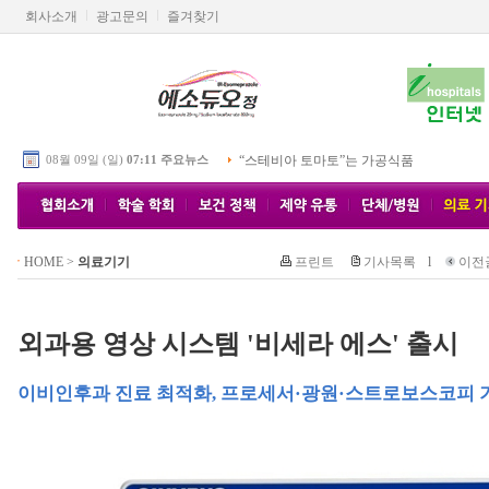
회사소개
광고문의
즐겨찾기
08월 09일 (일)
07:11 주요뉴스
“스테비아 토마토”는 가공식품
HOME
>
의료기기
프린트
기사목록
l
이전
외과용 영상 시스템 '비세라 에스' 출시
이비인후과 진료 최적화, 프로세서·광원·스트로보스코피 