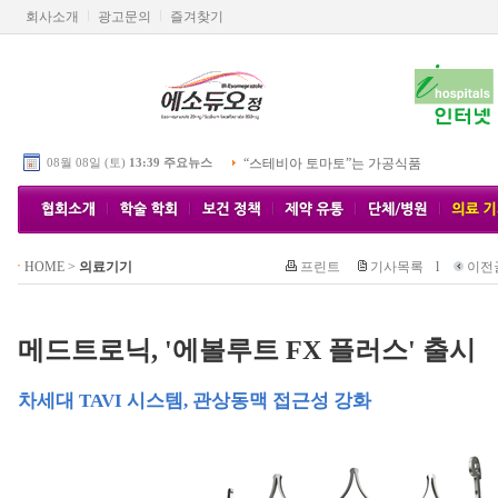
회사소개
광고문의
즐겨찾기
08월 08일 (토)
13:39 주요뉴스
“스테비아 토마토”는 가공식품
HOME
>
의료기기
프린트
기사목록
l
이전
메드트로닉, '에볼루트 FX 플러스' 출시
차세대 TAVI 시스템, 관상동맥 접근성 강화