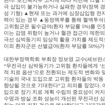
된다. 보건복지부 고시에 따라 지난해 12월 
극 삽입이 불가능하거나 실패한 경우(정맥 경
성 기형) ▲현재 또는 과거에 심장삽입형 전자기
력이 있는 경우 ▲동정맥루를 통해 혈액투석을
고위험군은 필수급여(환자 부담률 5%)를 인정
이는 감염 위험이 높거나 혈관 접근이 제한
극선 심박동기의 임상적 활용 가치를 제도적
이외 환자군은 선별급여(환자 부담률 50%)가
대한부정맥학회 부회장 정보영 교수(세브란
“무전극선 심박동기가 고위험 환자들에게 ‘선
적 치료 옵션’으로 전환되는 제도적 변화와 
기술의 국내 도입으로 고위험 환자들의 박동
향상될 것으로 기대한다”고 의의를 짚었다. 
입으로 장기 치료 계획 수립의 중요성이 커지
수명과 방실 조화 성능이 개선된 무전극선 