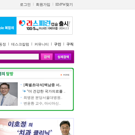
로그인
회원가입
ID/PW찾기
동정
데스크칼럼
커뮤니티
구인
구직
[특별초대석]백남종 서..
"더 건강한 국가의료를 ..
최병윤 분당서울대병원..
변윤환 교수, 아시아신..