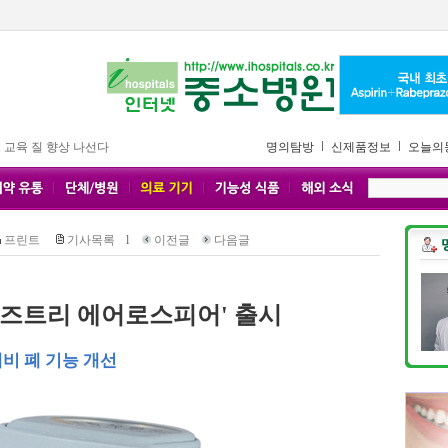
 교육 질 향상 나선다
명의탐방
신제품정보
오늘의
프린트
기사목록
l
이전글
다음글
브레즈트리 에어로스피어' 출시
대비 폐 기능 개선