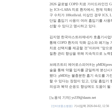
2026 글로벌 COPD 치료 가이드라인인 GOLD(Globa
는 ICS+LABA 치료 환자에서, 현재 
구 수치가 100cells/uL 이상인 경우 I
단일 흡입기 사용이 여러 흡입기를 사용하
선할 수 있다고 명시하고 있다.
김지영 한국아스트라제네카 호흡기사업부
통해 COPD 환자의 악화 감소와 폐기능 
치료 선택지를 제공할 것”이라며 “앞으
질환 관리 향상을 위해 지속적으로 노력할
브레즈트리 에어로스피어®는 pMDI(pressuri
술을 통해 약물 입자를 균일하게 분산시
됐다. pMDI는 불충분한 흡기 속도를 가
할 수 있다는 장점이 있고, 단일 흡입기 
의성과 복약 순응도 향상에도 도움이 될 
[노용석 기자] ys339@daum.net
기사입력 2026-04-02, 12:56
[인터넷중소병원]