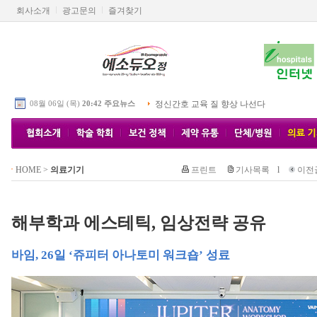
회사소개
광고문의
즐겨찾기
08월 06일 (목)
20:42 주요뉴스
정신간호 교육 질 향상 나선다
HOME
>
의료기기
프린트
기사목록
l
이전
해부학과 에스테틱, 임상전략 공유
바임, 26일 ‘쥬피터 아나토미 워크숍’ 성료