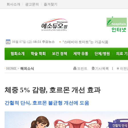
회사소개
광고문의
즐겨찾기
08월 07일 (금)
18:51 주요뉴스
“스테비아 토마토”는 가공식품
HOME
>
해외소식
프린트
기사목록
l
이전
체중 5% 감량, 호르몬 개선 효과
간헐적 단식, 호르몬 불균형 개선에 도움