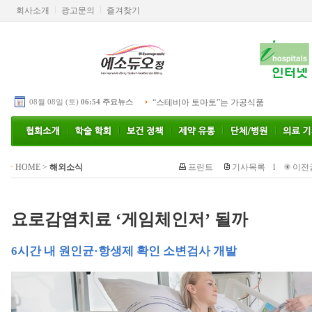
회사소개
광고문의
즐겨찾기
08월 08일 (토)
06:54 주요뉴스
“스테비아 토마토”는 가공식품
HOME
>
해외소식
프린트
기사목록
l
이전
요로감염치료 ‘게임체인저’ 될까
6시간 내 원인균·항생제 확인 소변검사 개발