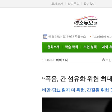
회사소개
광고문의
즐겨찾기
08월 09일 (일)
00:53 주요뉴스
“스테비아 토
HOME
>
해외소식
프린
“폭음, 간 섬유화 위험 최대
비만·당뇨 환자 더 위험, 간질환 위험 