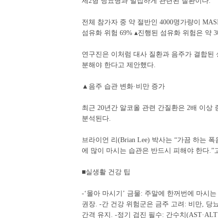
제2형 당뇨병과 밀접하게 관련된 질환이다.
전체 참가자 중 약 절반인 4000명가량이 MAS
섬유화 위험 69% ▴진행된 섬유화 위험은 약 
연구진은 이처럼 대사 질환과 음주가 결합된 상
분해야 한다고 제안했다.
▲음주 습관 변화·비만 증가
최근 20년간 알코올 관련 간질환은 2배 이상
분석된다.
브라이언 리(Brian Lee) 박사는 “가끔 하
에 많이 마시는 습관은 반드시 피해야 한다.”
■실생활 건강 팁
-‘몰아 마시기’ 금물: 주말에 한꺼번에 마시는 
권장. -간 건강 위험군은 금주 고려: 비만, 당뇨
간격 유지. -정기 검진 필수: 간수치(AST·AL