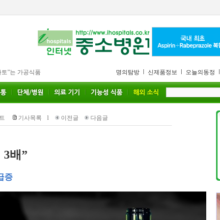
마토”는 가공식품
명의탐방
신제품정보
오늘의동정
트
기사목록
l
이전글
다음글
 3배”
급증