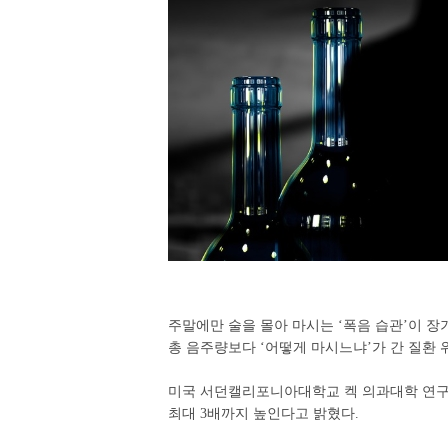
주말에만 술을 몰아 마시는 ‘폭음 습관’이 장
총 음주량보다 ‘어떻게 마시느냐’가 간 질환 
미국 서던캘리포니아대학교 켁 의과대학 연구팀
최대 3배까지 높인다고 밝혔다.