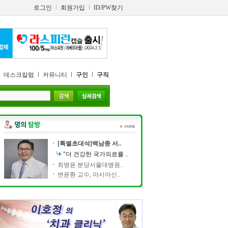
로그인
회원가입
ID/PW찾기
데스크칼럼
커뮤니티
구인
구직
[특별초대석]백남종 서..
"더 건강한 국가의료를 ..
최병윤 분당서울대병원..
변윤환 교수, 아시아신..