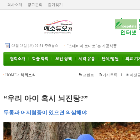
회사소개
광고문의
즐겨찾기
08월 08일 (토)
00:51 주요뉴스
“스테비아 토마토”는 가공식품
HOME
>
해외소식
프린트
기사목록
l
이전
“우리 아이 혹시 뇌진탕?”
두통과 어지럼증이 있으면 의심해야