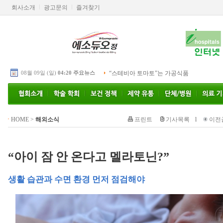
회사소개
광고문의
즐겨찾기
08월 09일 (일)
04:20 주요뉴스
“스테비아 토마토”는 가공식품
HOME
>
해외소식
프린트
기사목록
l
이전
“아이 잠 안 온다고 멜라토닌?”
생활 습관과 수면 환경 먼저 점검해야