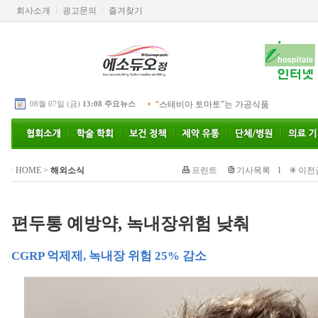
회사소개
광고문의
즐겨찾기
08월 07일 (금)
13:08 주요뉴스
“스테비아 토마토”는 가공식품
HOME
>
해외소식
프린트
기사목록
l
이전
편두통 예방약, 녹내장위험 낮춰
CGRP 억제제, 녹내장 위험 25% 감소