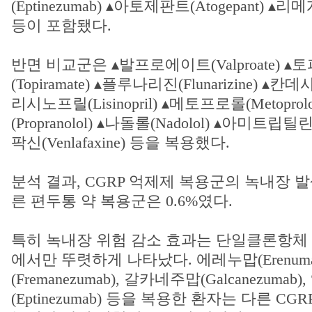
(Eptinezumab) ▴아토제판트(Atogepant) ▴리메
등이 포함됐다.
반면 비교군은 ▴발프로에이트(Valproate) 
(Topiramate) ▴플루나리진(Flunarizine) ▴칸데사
리시노프릴(Lisinopril) ▴메토프로롤(Metopr
(Propranolol) ▴나돌롤(Nadolol) ▴아미트립틸린(A
팍신(Venlafaxine) 등을 복용했다.
분석 결과, CGRP 억제제 복용군의 녹내장 발
른 편두통 약 복용군은 0.6%였다.
특히 녹내장 위험 감소 효과는 단일클론항체 
에서만 뚜렷하게 나타났다. 에레누맙(Erenum
(Fremanezumab), 갈카네주맙(Galcanezuma
(Eptinezumab) 등을 복용한 환자는 다른 C