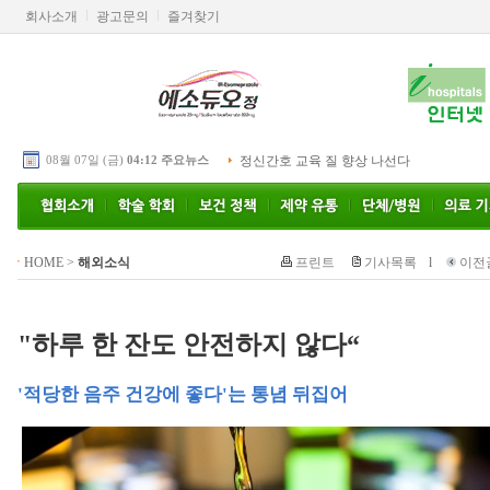
회사소개
광고문의
즐겨찾기
08월 07일 (금)
04:12 주요뉴스
정신간호 교육 질 향상 나선다
HOME
>
해외소식
프린트
기사목록
l
이전
"하루 한 잔도 안전하지 않다“
'적당한 음주 건강에 좋다'는 통념 뒤집어