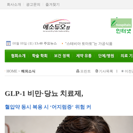
회사소개
광고문의
즐겨찾기
08월 08일 (토)
13:40 주요뉴스
“스테비아 토마토”는 가공식품
HOME
>
해외소식
프린트
기사목록
l
이전
GLP-1 비만·당뇨 치료제,
혈압약 동시 복용 시 ‘어지럼증’ 위험 커