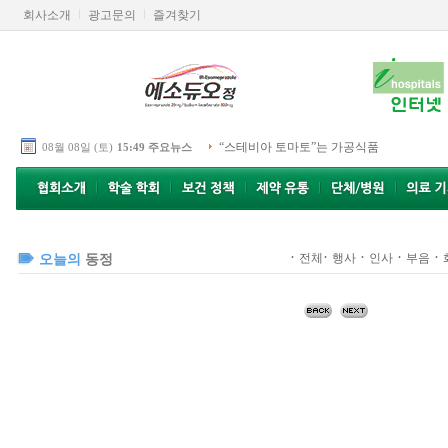
회사소개
광고문의
즐겨찾기
“스테비아 토마토”는 가공식품
08월 08일 (토)
15:49 주요뉴스
·
·
·
·
·
전체
행사
인사
부음
오늘의
동정