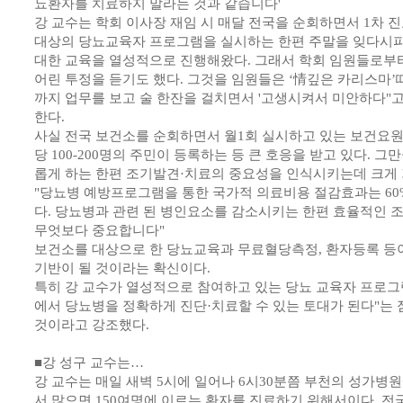
뇨환자를 치료하지 말라는 것과 같습니다'
강 교수는 학회 이사장 재임 시 매달 전국을 순회하면서 1차 
대상의 당뇨교육자 프로그램을 실시하는 한편 주말을 잊다시
대한 교육을 열성적으로 진행해왔다. 그래서 학회 임원들로부터
어린 투정을 듣기도 했다. 그것을 임원들은 ‘情깊은 카리스마’
까지 업무를 보고 술 한잔을 걸치면서 '고생시켜서 미안하다"
한다.
사실 전국 보건소를 순회하면서 월1회 실시하고 있는 보건요원
당 100-200명의 주민이 등록하는 등 큰 호응을 받고 있다. 
롭게 하는 한편 조기발견·치료의 중요성을 인식시키는데 크게 
"당뇨병 예방프로그램을 통한 국가적 의료비용 절감효과는 60
다. 당뇨병과 관련 된 병인요소를 감소시키는 한편 효율적인
무엇보다 중요합니다"
보건소를 대상으로 한 당뇨교육과 무료혈당측정, 환자등록 등
기반이 될 것이라는 확신이다.
특히 강 교수가 열성적으로 참여하고 있는 당뇨 교육자 프로
에서 당뇨병을 정확하게 진단·치료할 수 있는 토대가 된다"는
것이라고 강조했다.
■강 성구 교수는…
강 교수는 매일 새벽 5시에 일어나 6시30분쯤 부천의 성가병원
서 많으면 150여명에 이르는 환자를 진료하기 위해서이다. 