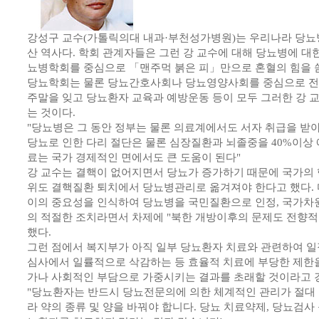
강성구 교수(가톨릭의대 내과·부천성가병원)는 우리나라 당뇨
산 역사다. 학회 관계자들은 그런 강 교수에 대해 당뇨병에 대
뇨병학회를 중심으로 「맨주먹 붉은 피」만으로 혼혈의 힘을 
당뇨학회는 물론 당뇨간호사회나 당뇨영양사회를 중심으로 
주말을 잊고 당뇨환자 교육과 예방운동 등이 모두 그러한 강 
는 것이다.
"당뇨병은 그 동안 정부는 물론 의료계에서도 서자 취급을 받
당뇨로 인한 다리 절단은 물론 심장질환과 뇌졸중을 40%이상 
료는 국가 경제적인 면에서도 큰 도움이 된다"
강 교수는 결핵이 없어지면서 당뇨가 증가하기 때문에 국가의 
위도 결핵질환 퇴치에서 당뇨병관리로 옮겨져야 한다고 했다. 
이의 중요성을 인식하여 당뇨병을 국민질환으로 인정, 국가차원
의 적절한 조치라면서 차제에 "북한 개방이후의 문제도 전향적
했다.
그런 점에서 복지부가 아직 일부 당뇨환자 치료와 관련하여 일
심사에서 일률적으로 삭감하는 등 효율적 치료에 부당한 제한을
가나 사회적인 부담으로 가중시키는 결과를 초래할 것이라고 
"당뇨환자는 반드시 당뇨전문의에 의한 체계적인 관리가 절대 
라 약의 종류 및 양을 바꿔야 합니다. 당뇨 치료약제, 당뇨검사