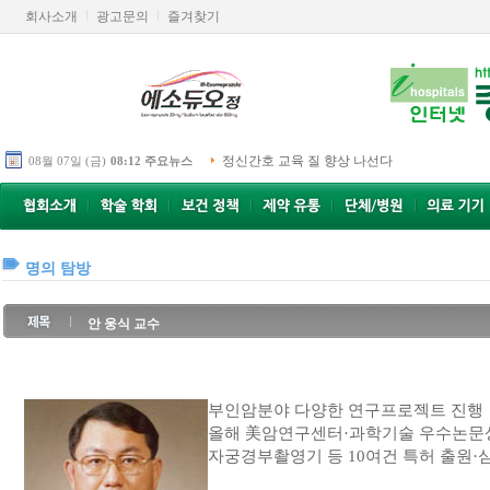
회사소개
광고문의
즐겨찾기
정신간호 교육 질 향상 나선다
08월 07일 (금)
08:12 주요뉴스
명의 탐방
안 웅식 교수
부인암분야 다양한 연구프로젝트 진행
올해 美암연구센터·과학기술 우수논문
자궁경부촬영기 등 10여건 특허 출원·