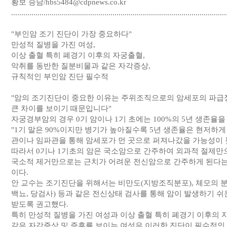
황보 승남/hbs5484@cdpnews.co.kr
..........................................................................................................
"부인암 조기 진단이 가장 중요하다"
만성적 질병을 가진 여성,
이상 출혈 특히 폐경기 이후의 자궁출혈,
악취를 동반한 질분비물과 같은 자각증상,
규칙적인 부인암 진단 필수적
"암의 조기진단이 중요한 이유는 주위조직으로의 암세포의 파급
큰 차이를 보이기 때문입니다"
자궁경부암의 경우 0기 암이나 1기 초에는 100%의 5년 생존율
"1기 말은 90%이지만 병기가 높아질수록 5년 생존율은 현저하
관이나 임파관을 통해 암세포가 먼 곳으로 퍼져나갔을 가능성이
따라서 0기나 1기초의 암은 국소암으로 간주하여 외과적 절제만
국소적 제거만으로는 근치가 어려운 전신암으로 간주하게 된다는 
이다.
안 교수는 조기진단을 위해서는 비만도(지방조직분포), 체모의 분포
백뇨, 당검사) 등과 같은 전신상태 검사를 통해 암이 발생하기 
받도록 권고했다.
특히 만성적 질병을 가진 여성과 이상 출혈 특히 폐경기 이후의 
같은 자각증상 및 증후를 보이는 여성은 이러한 진단이 필수적인