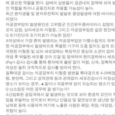
에 중요한 역할을 한다. 담배의 성분들이 경관내의 점액에 섞여
인 역할을 하거나 공동인자로 작용할 가능성이 높다.
최근 분자생물 및 분자유전학의 발달로 종양발생에 대한 바이러
되었다.
자궁경부암의 발생원인은 고위험군 인간유두종바이러스 감염의 
포의 감염, 상피세포의 이형증, 그리고 자궁경부암은 같은 윈인에
Q 조기진단과 조기치료가 가능한 암은?
A여성에서 가장 흔히 발병되는 자궁경부암은 다행스럽게도 외부에
한 자궁경부에서 발생하므로 특별한 기구의 도움 없이도 쉽게 조
국한된 이형증 및 상피 세포암에는 특징적인 증상과 소견이 없
재생 후 박탈된 세포를 모아 도말 및 염색하여 현미경하에서 
(Pap's 검사) 검사를 통해 환자에게 불편 없이 저렴, 신속, 정
여성은 필히 규칙적으로 검사를 받아야 한다.
질확대경 검사는 자궁경부의 이형증 병변을 확대경으로 4-20배
령, 분만력, 그리고 성적관계 등과 관계없이 세포진검사가 비정
병소가 보이는 경우, ▲질이나 외음부에 암이 의심되는 병소가 있
Q 난소암은 어떤 경우에 잘 생기는가?
A산업화된 공업국에서 잘 발생하는 것으로 보아 환경적 요인이 작
암을 유발하는 먼지로서 뛰어난 단열성 및 절연성으로 냉난방 장치
닝재료 등에 사용되며 여기에 노출된 사람은 폐암, 위암, 대장암,
위험이 높다.