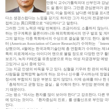
안웅식 교수(가톨릭의대 산부인과 강남성
도 쉴 틈이 없다. 그만큼 관심분야가 
음악, 미술 등에도 남다른 애정을 표시
다소 생경스럽다는 느낌을 갖기도 하지만 그가 자신의 전공분야
접하고는 異口同聲으로 “대단하다”고 말한다.
그러한 그의 노력은 매일 반복된다. 조금이라도 소홀하지 않는다
하는 연구계획은 물론이려니와 해외학회에서의 연구 발표 및 게재
그의 열의는 각종 학회에서의 수상으로 결실을 맺기도 한다. 올해
터 (American Association of Cancer Research)가 수여하는 「Interna
상했으며, 4월에는 한국과학기술단체 총 연합회가 수여하는 제14
특히 의료계에서는 아이디어 맨으로 불릴 정도로 다양한 연구 활동
보조기, 녹차 카테킨을 유효성분으로 하는 여성 자궁경부암 예방 
고있거나 심사 중에 있다.
그는 지금 인생의 바둑을 두고 있다. 심혈을 기우려 한 판의 바둑
사람들을 깜짝깜짝 놀라게 하는 묘수나 신수를 구사하는데 정열을
정서에 부합되지 않은 부분도 없지 않았다. 이제 승패를 떠나 한
「총체적이고 균형 있는 결실」을 이뤄야 한다. 부인암 분야에 
기 때문이다.
그는 평소 “의사는 환자를 많이 보아야 한다”고 강조한다. 다른
에 있다는 것이다. 「환자중심의 진료」를 생활신조로 부인암 극
인다.