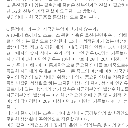
또 혼전경험이 있는 결혼전에 한번은 산부인과적 진찰이 필요하며
년 1-2회 산부인과적 관찰이 요구된다고 밝혔다.
부인암에 대한 궁금증을 문답형식으로 풀어 본다.
Q 동정녀에게는 왜 자궁경부암이 생기지 않는가?
A 18세기 초까지도 스트레스 관련성 혹은 출산(분만횟수)에 의해
료가 안 되는 질병으로 생각했다. 그러나 성적관계가 없는 여성
발생이 극히 적고 첫 경험 때의 나이(첫 경험의 연령이 16세 이전인
교 상대자의 숫자(상대자 수가 4명 이상인 경우 0-1명의 기준보다 
지 기간이 1년 미만인 경우는 10년 이상보다 26배, 20세 이전에
는 기준에 비해 7배)이 통계학적으로 중요한 의미를 보여줌으로
동일한 지역내의 유대교 여성은 다른 종교의 여성에 비해 자궁경
우자의 음경의 포경상태와 위생상태 역시 중요한 인자로 작용함을 
특히 난잡한 성생활을 하는 고위험 남성과의 관계, 성기에 인간
딜로마가 있는 남성과의 성기 접촉은 자궁경부암의 발생위험도를 높
자궁경부암의 발생에는 이러한 성적요인 외에 인종 및 사회적, 경
이상의 담배경력이 20년 이상이면 1년 미만의 기준보다 4배가 
한다.
따라서 현재까지는 조혼과 과다 출산이 자궁경부암의 발생원인
문란한 성생활이 주원인으로 작용할 것이다.
이와 같은 성적요소 외에 질세척, 흡연, 피임약복용, 환자의 