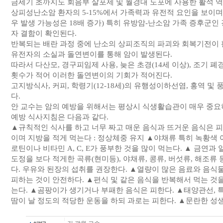
금세기 초까지도 회음부 살포제 및 월경대 도포에 사용한 활석 역
상피성난소암 환자의 5-15%에서 가족력과 유전적 요인을 보이며
우 발생 가능성은 18배 증가) 특히 유방암-난소암 가족 증후군인
자 결함이 확인된다.
반복되는 배란 과정 중에 난소의 상피조직의 파괴와 회복기전이
유전자의 소실과 돌연변이를 통해 암이 발생된다.
따라서 다산모, 경구피임제 사용, 늦은 초경(14세 이상), 조기 폐
횟수가 적어 이러한 돌연변이의 기회가 적어진다.
고지방식사, 커피, 학령기(12-18세)의 유행성이하선염, 홍역 
다.
안 교수는 암의 예방을 위해서는 평상시 식생활습관이 매우 중요
예방 식사지침은 다음과 같다.
▲규칙적인 식사를 하고 너무 짜고 매운 음식과 뜨거운 음식은 피
이며 지방을 적게 먹는다 : 정상체중 유지 ▲야채류 특히 녹황색 
로틴이나 비타민 A, C, E가 풍부한 것을 많이 먹는다. ▲ 금연
도정을 보다 적게한 곡류(현미등), 야채류, 콩류, 버섯류, 해조류
다. 우유와 된장의 섭취를 권장한다. ▲열량이 많은 음료와 음식
피하는 것이 안전하다. ▲편식 및 같은 음식을 반복해서 먹는 것을
는다. ▲곰팡이가 생기거나 부패한 음식은 피한다. ▲태양관선, 
땀이 날 정도의 적당한 운동을 하되 과로는 피한다. ▲문란한 성