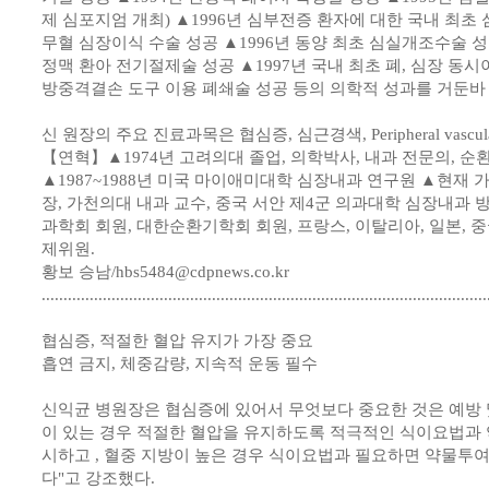
제 심포지엄 개최) ▲1996년 심부전증 환자에 대한 국내 최초
무혈 심장이식 수술 성공 ▲1996년 동양 최초 심실개조수술 성공
정맥 환아 전기절제술 성공 ▲1997년 국내 최초 폐, 심장 동시이
방중격결손 도구 이용 폐쇄술 성공 등의 의학적 성과를 거둔바 
신 원장의 주요 진료과목은 협심증, 심근경색, Peripheral vascular 
【연혁】▲1974년 고려의대 졸업, 의학박사, 내과 전문의, 
▲1987~1988년 미국 마이애미대학 심장내과 연구원 ▲현재
장, 가천의대 내과 교수, 중국 서안 제4군 의과대학 심장내과
과학회 회원, 대한순환기학회 회원, 프랑스, 이탈리아, 일본, 
제위원.
황보 승남/hbs5484@cdpnews.co.kr
......................................................................................................
협심증, 적절한 혈압 유지가 가장 중요
흡연 금지, 체중감량, 지속적 운동 필수
신익균 병원장은 협심증에 있어서 무엇보다 중요한 것은 예방
이 있는 경우 적절한 혈압을 유지하도록 적극적인 식이요법과 
시하고 , 혈중 지방이 높은 경우 식이요법과 필요하면 약물투
다"고 강조했다.