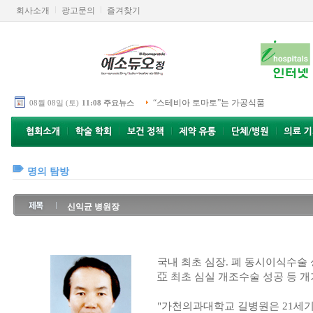
회사소개
광고문의
즐겨찾기
“스테비아 토마토”는 가공식품
08월 08일 (토)
11:08 주요뉴스
명의 탐방
신익균 병원장
국내 최초 심장. 폐 동시이식수술
亞 최초 심실 개조수술 성공 등 개
"가천의과대학교 길병원은 21세