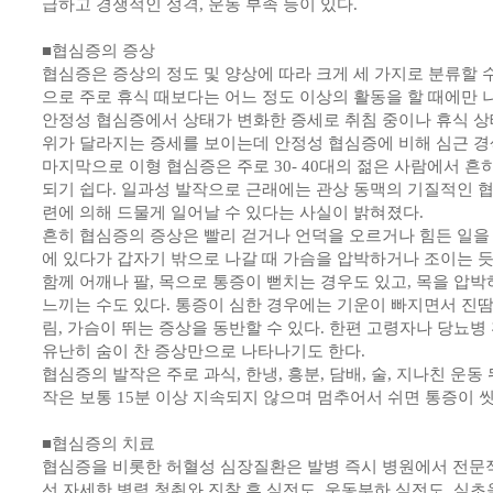
급하고 경쟁적인 성격, 운동 부족 등이 있다.
■협심증의 증상
협심증은 증상의 정도 및 양상에 따라 크게 세 가지로 분류할 수
으로 주로 휴식 때보다는 어느 정도 이상의 활동을 할 때에만
안정성 협심증에서 상태가 변화한 증세로 취침 중이나 휴식 상
위가 달라지는 증세를 보이는데 안정성 협심증에 비해 심근 경
마지막으로 이형 협심증은 주로 30- 40대의 젊은 사람에서 흔
되기 쉽다. 일과성 발작으로 근래에는 관상 동맥의 기질적인 
련에 의해 드물게 일어날 수 있다는 사실이 밝혀졌다.
흔히 협심증의 증상은 빨리 걷거나 언덕을 오르거나 힘든 일을 할
에 있다가 갑자기 밖으로 나갈 때 가슴을 압박하거나 조이는 
함께 어깨나 팔, 목으로 통증이 뻗치는 경우도 있고, 목을 압
느끼는 수도 있다. 통증이 심한 경우에는 기운이 빠지면서 진땀이
림, 가슴이 뛰는 증상을 동반할 수 있다. 한편 고령자나 당뇨병
유난히 숨이 찬 증상만으로 나타나기도 한다.
협심증의 발작은 주로 과식, 한냉, 흥분, 담배, 술, 지나친 운동
작은 보통 15분 이상 지속되지 않으며 멈추어서 쉬면 통증이 
■협심증의 치료
협심증을 비롯한 허혈성 심장질환은 발병 즉시 병원에서 전문적
선 자세한 병력 청취와 진찰 후 심전도, 운동부하 심전도, 심초