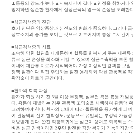
▲통증의 강도가 높다 ▲지속시간이 길다 ▲안정을 취하거나 약
방치하면 생존한 환자에게 심장근육의 영구적 손상을 초래한다
■심근경색증의 진단
초기 진단은 임상증상과 심전도의 변화가 중요하다. 그러나 급
장효소치의 증가를 보이는 것으로 이루어지며 통상 수시간이 
■심근경색증의 치료
조속히 막힌 혈관을 재개통하여 혈류를 회복시켜 주는 재관류 
류로 심근 손상을 최소화 시킬 수 있으며 심근수축력을 보존 할 수
이내에 재관류 치료가 시작되어야 가장 이상적인 결과를 보일 
정맥 혈관에다 직접 주입하는 혈전 용해제와 막힌 관동맥을 직
확장술이 치료의 근간이다.
■환자의 회복 과정
환자가 퇴원 하기 전 3일 이상 부정맥, 심부전 혹은 흉통 재
다. 흉통이 재발하는 경우 관동맥 조영술을 시행하여 관동맥 
고려하여야 한다. 환자의 상태에 따라 활동량을 증가하게 되며
여 관동맥의 잔여 협착정도, 운동으로 유발되는 부정맥 가능성
처방받게 된다. 완전 직장복귀에는 심근이 상처로 회복되는 수
벼운 심근 경색이라면 2주면 완전한 직장 복귀가 가능하지만 중