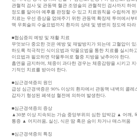
관혈적 검사 및 관동맥 혈관 조영술의 관혈적인 검사까지 하여
정도를 알아야 예후를 판정할 수 있고 치료원칙을 수립하게 된
치료는 우선 증상을 없애주기 위한 관동맥 확장제 투여에서부터
맥 우회술의 수술요법까지 환자의 상태 및 병변의 정도에 따라
■협심증의 예방 및 재활 치료
무엇보다 중요한 것은 예방 및 재발방지가 되는데 고혈압이 있
하도록 적극적인 식이요법과 약물요법을 통한 치료를 실시하고 
이요법과 필요하면 약물투여로 혈중 지방을 낮추어야 한다.
흡연을 금지하며, 체중이 과다한 경우는 체중감량을 시키고 지
기적인 치료를 받아야 한다.
■심근경색증의 원인
급성 심근경색증은 90% 이상의 환자에서 관동맥 내벽의 콜
갑자기 형성된 폐색성 혈전에 의하여 발생한다.
■심근경색증의 증상
▲30분 이상 지속되는 가슴 중앙부위의 심한 압박감 ▲ 어깨, 목
통증 ▲ 어지러움, 실신, 식은 땀 혹은 숨이 차거나 매스꺼움
■심근경색증의 특징