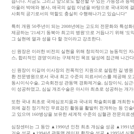
습니다. 지금도 그리고 앞으로도 발전할 수 있는 가능성과 능
아울러 박애와 봉사, 애국의 설립 이념을 바탕으로 국내외에 
사회적 공기로서의 역할도 충실히 수행해나가고 있습니다"
특히 개원 50주년이 되는 2008년에는 고도의 전문화와 특성
제공하는 '21세기 동북아 최고의 병원'으로 거듭나기 위해 '도약 
그 실현에 열과 성을 다 할 것이라고 강조한다.
신 원장은 이러한 비전의 실현을 위해 창의적이고 능동적인 자세
스, 합리적인 경영'이라는 구체적인 목표 달성에 접근해 나간다
신 원장이 이길여 이사장의 전폭적인 지원으로 설립한 길 병원
환 전문병원으로서 국내 최고 수준의 의료서비스를 제공해 오고 
동시이식수술, 고속회전성 관동맥 경화제거술, 심장이식, 심근
이 성공하였고, 심실 개조수술은 아시아 최초로 성공하는 개가
또한 국내 최초로 국제심포지움과 국내외 학술회의를 개최한 바
외에 걸친 정기적인 무료검진 활동을 활발히 전개하는 등 인술
고 있으며 160병상을 보유한 세계적 수준의 심혈관 전문의료
심장센터는 그 동안 ▲1990년 인천 최초 개심술 성공 ▲1991
거술 성공 ▲1994년 관동맥 레이저 확장술 성공 ▲1995년 