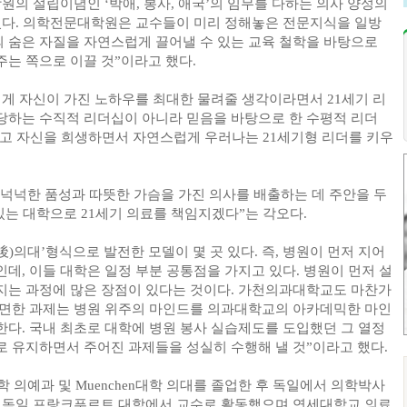
원의 설립이념인 ‘박애, 봉사, 애국’의 임무를 다하는 의사 양성의
있다. 의학전문대학원은 교수들이 미리 정해놓은 전문지식을 일방
 숨은 자질을 자연스럽게 끌어낼 수 있는 교육 철학을 바탕으로
는 쪽으로 이끌 것”이라고 했다.
에게 자신이 가진 노하우를 최대한 물려줄 생각이라면서 21세기 리
당하는 수직적 리더십이 아니라 믿음을 바탕으로 한 수평적 리더
섬기고 자신을 희생하면서 자연스럽게 우러나는 21세기형 리더를 키우
넉넉한 품성과 따뜻한 가슴을 가진 의사를 배출하는 데 주안을 두
있는 대학으로 21세기 의료를 책임지겠다”는 각오다.
(後)의대’형식으로 발전한 모델이 몇 곳 있다. 즉, 병원이 먼저 지어
데, 이들 대학은 일정 부분 공통점을 가지고 있다. 병원이 먼저 설
지는 과정에 많은 장점이 있다는 것이다. 가천의과대학교도 마찬가
직면한 과제는 병원 위주의 마인드를 의과대학교의 아카데믹한 마인
다. 국내 최초로 대학에 병원 봉사 실습제도를 도입했던 그 열정
 유지하면서 주어진 과제들을 성실히 수행해 낼 것”이라고 했다.
대학 의예과 및 Muenchen대학 의대를 졸업한 후 독일에서 의학박사
로 독일 프랑크푸르트 대학에서 교수로 활동했으며 연세대학교 의료