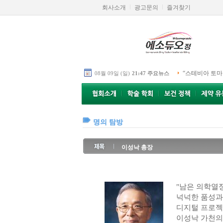
회사소개
광고문의
즐겨찾기
“스테비아 토마
08월 09일 (일)
21:47 주요뉴스
명의 탐방
이성낙 총장
"남은 의학열
넉넉한 품성과
디지털 프로젝
이성낙 가천의