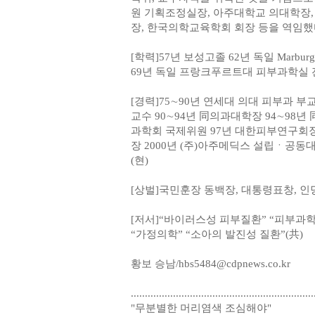
원 기획조정실장, 아주대학교 의대학장
장, 한국의학교육학회 회장 등을 역임했
[학력]57년 보성고졸 62년 독일 Marb
69년 독일 프랑크푸르트대 피부과학실
[경력]75∼90년 연세대 의대 피부과 부
교수 90∼94년 同의과대학장 94∼98년
과학회 국제위원 97년 대한피부연구회장
장 2000년 (주)아주메딕스 설립ㆍ공동대
(현)
[상벌]국민훈장 동백장, 대통령표창, 
[저서]“바이러스성 피부질환” “피부과학”(共) “T
“가정의학” “소아의 발진성 질환”(共)
황보 승남/hbs5484@cdpnews.co.kr
.................................................................
"무분별한 머리염색 조심해야"