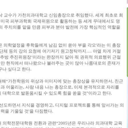
낙 교수가 가천의과대학교 신임총장으로 취임했다. 세계 최초로 희
 미국 피부과학회 국제위원으로 활동하는 등 세계 무대에서도 명
령의 주치의를 맡을 만큼 피부과 분야 발전에 가장 핵심적인 역할을
 의학열정을 후학들에게 남김 없이 쏟아 부을 각오'라는 이 총장
 단체 등의 강의 요청에 여기저기 원고청탁까지…. 야멸 차게 거절
폭력추방 추진위원장’이라는 완장까지 달아 줘 권위적 의료행위 근절
지만 현직에서 떠나왔으나 불러주는 곳이 많아 나름대로의 존재가
구나 싶다고 한다.
대해“가천학원의 위상과 이미지에 맞는 총장상을 유지하면서, 친근
과 어울리는, 사람 내음 나는 총장으로, 이제 본격적으로 자리를
대학으로 발돋움시킬 수 있도록 힘을 쏟을 것"이라고 한다.
선도하면서 지식을 경영하고, 디지털 프로젝트를 통해 앞서가는 의
력을 기울일 것'을 다짐했다.
 의학전문대학원 전환과 관련“2005년은 우리나라 의과대학 교육