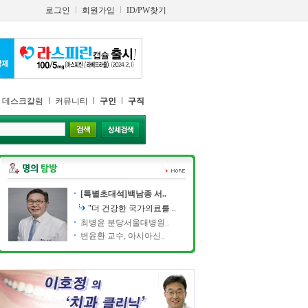
로그인
회원가입
ID/PW찾기
데스크칼럼
커뮤니티
구인
구직
[특별초대석]백남종 서..
"더 건강한 국가의료를 ..
최병윤 분당서울대병원..
변윤환 교수, 아시아신..