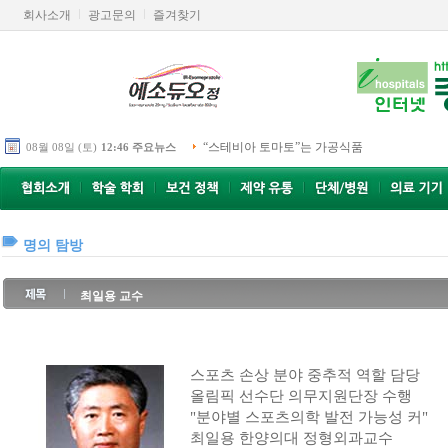
회사소개
광고문의
즐겨찾기
“스테비아 토마토”는 가공식품
08월 08일 (토)
12:46 주요뉴스
명의 탐방
최일용 교수
스포츠 손상 분야 중추적 역할 담당
올림픽 선수단 의무지원단장 수행
"분야별 스포츠의학 발전 가능성 커"
최일용 한양의대 정형외과교수