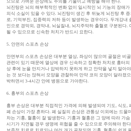
으므로 가벼운 손상에도 주의를 기울이고 예방을 해야 한다.
뇌진탕은 뇌의 해부학적인 변화 없이 일시적인 뇌 기능의 장애가
의식 소실이 있을 수 있다. 뇌진탕이 생긴 후 뒤늦게 뇌진탕 후 증
로, 기억부진, 집중력의 저하 등이 발생하는 경우이다. 두개강내 
인으로 경막외, 경막내, 뇌실질내, 뇌지주막하 출혈로 구분된다.
될 수 있으므로 신속한 처치가 반드시 요한다.
5. 안면의 스포츠 손상
안면부의 스포츠 손상은 대부분 열상, 좌상이 많으며 골절은 비골
관련이 있기 때문에 열상에 경우 신속하고 정확한 처치로 흉터의 
상 후에 눈을 만지거나 압박하지 못하게 하고 안약을 넣지 말아야 
는 것 보다는 앉혀서 모양을 관찰하여 만약 코의 모양이 달라졌
박하면서 3-4시간 안에 병원으로 가야한다.
6. 흉부의 스포츠 손상
흉부 손상은 대부분 직접적인 가격에 의해 발생되며 기도, 식도, 
폐 손상이 가장 흔하다. 폐 실질의 손상은 관통상 이외에는 드물
차는 기흉, 혈흉이 잘 발생한다. 기흉과 혈흉은 그 양에 따라 가
시기가 지연될 경우 생명에 위협을 줄 수 있으므로 주의해야 한다
보존적 치료로 치료되나 여러 개가 골절되면 기흉, 혈흉이 쉽게 올