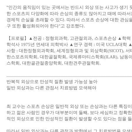
"인간의 움직임이 있는 곳에서는 반드시 외상 또는 사고가 생기 듯
한 스포츠의 다양화에 따라 손상의 종류도 많아지고 때에 따라서
경제적 손실을 초래할 수 있다. 따라서 스포츠 손상에 대한 관심을
구 또한 활성화되어야 한다"고 강조했다.
【프로필】▲전공 : 정형외과학, 고관절외과, 스포츠손상 ▲학력 19
학석사 1975년 연세대 의학박사 ▲연구 경력 : 미국 UCLA대학 ▲ 
사항 : 대한정형외과학회, 세계정형외과 및 외상학회(SICOT),
한스포츠의학회, 대한골절학회, 국제류마티스학회(ILAR), 남동
스학회, 대한골관절종양학회, 대한견주관절학회.
..........................................................................................................
반복적 외상으로 만성적 질환 발생 가능성 높아
일반 외상과는 다른 관점서 치료방법 모색해야
최 교수는 스포츠 손상은 일반적 외상 또는 손상과는 다른 특징이 
하고 젊은 사람인 경우가 대부분이며 둘째, 보다 세심하고 정확한
적인 외상으로 인한 만성적인 질환이 발생할 수도 있다는 점을 들
따라서 일반 외상과는 다른 관점과 방향에서 그 치료방법을 모색