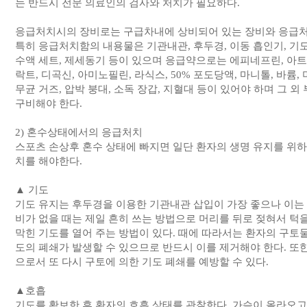
는 반드시 전문 의료인의 검사와 처치가 필요하다.
응급처치시의 장비로는 구급차내에 상비되어 있는 장비와 응급처치함 (e
특히 응급처치함의 내용물은 기관내관, 후두경, 이동 흡인기, 기도
수액 세트, 제세동기 등이 있으며 응급약으로는 에피네프린, 아트로
락트, 디곡신, 아미노필린, 라식스, 50% 포도당액, 마니톨, 바륨
무균 거즈, 압박 붕대, 소독 장갑, 지혈대 등이 있어야 하며 그 외 
구비해야 한다.
2) 혼수상태에서의 응급처치
스포츠 손상후 혼수 상태에 빠지면 일단 환자의 생명 유지를 위하여
치를 해야한다.
▲ 기도
기도 유지는 후두경을 이용한 기관내관 삽입이 가장 좋으나 이는
비가 없을 때는 제일 흔히 쓰는 방법으로 머리를 뒤로 젖혀서 턱
막힌 기도를 열어 주는 방법이 있다. 때에 따라서는 환자의 구토물
도의 폐쇄가 발생할 수 있으므로 반드시 이를 제거해야 한다. 또한
으로서 또 다시 구토에 의한 기도 폐쇄를 예방할 수 있다.
▲호흡
기도를 확보한 후 환자의 호흡 상태를 관찰한다. 가슴이 올라오고 