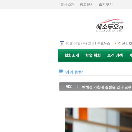
회사소개
광고문의
즐겨찾기
정신간호
08월 06일 (목)
20:01 주요뉴스
명의 탐방
백혜정 가천대 길병원 안과 교수