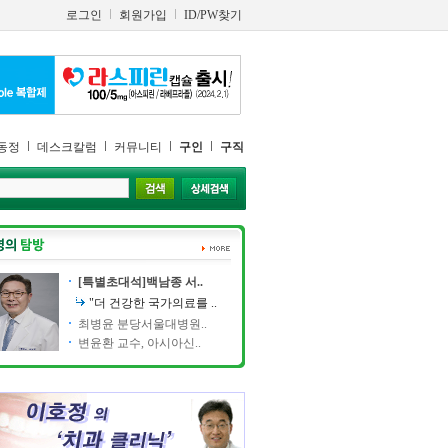
로그인
회원가입
ID/PW찾기
동정
데스크칼럼
커뮤니티
구인
구직
[특별초대석]백남종 서..
"더 건강한 국가의료를 ..
최병윤 분당서울대병원..
변윤환 교수, 아시아신..