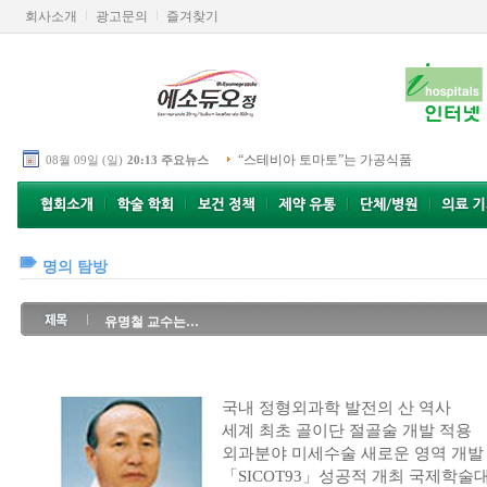
회사소개
광고문의
즐겨찾기
“스테비아 토마토”는 가공식품
08월 09일 (일)
20:13 주요뉴스
명의 탐방
유명철 교수는…
국내 정형외과학 발전의 산 역사
세계 최초 골이단 절골술 개발 적용
외과분야 미세수술 새로운 영역 개발
「SICOT93」성공적 개최 국제학술