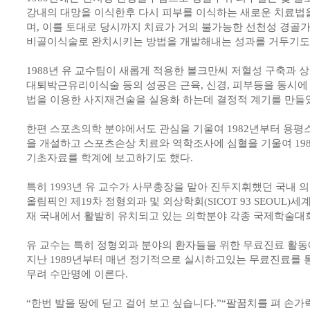
강내의 대망을 이식한후 다시 피부를 이식하는 새로운 치료법
며, 이를 토대로 당시까지 치료가 거의 불가능한 선천성 경골
비골이식술로 완치시키는 방법을 개발해내는 성과를 거두기도 
1988년 유 교수팀이 새롭게 적용한 볼크만씨 저혈성 구축과
대퇴박근유리이식술 등의 성공은 근육, 신경, 피부등을 동시에
법을 이용한 사지재건술을 실용화 하는데 결정적 계기를 만들
한편 스포츠의학 분야에서도 관심을 기울여 1982년부터 용
을 개설하고 스포츠손상 치료와 역학조사에 심혈을 기울여 198
기초자료를 학계에 보고하기도 했다.
특히 1993년 유 교수가 사무총장을 맡아 진두지휘했던 국내 
올림픽인 제19차 정형외과 및 외상학회(SICOT 93 SEOUL
재 국내에서 활발히 유치되고 있는 의학분야 각종 국제학술대
유 교수는 특히 정형외과 분야의 환자들을 위한 무료진료 활동
지난 1989년부터 매년 정기적으로 실시하고있는 무료진료를 
무려 수만명에 이른다.
“한번 발을 땅에 딛고 걸어 보고 싶습니다.”“팔꿈치를 펴 손가