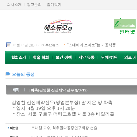
회사소개
광고문의
즐겨찾기
“스테비아 토마토”는 가공식품
08월 08일 (토)
06:09 주요뉴스
오늘의 동정
[화촉]김영천 신신제약 전무 딸(4/19)
김영천 신신제약전무(영업본부장) 딸 지은 양 화촉
＊일시: 4월 19일 오후 1시 20분
＊장소: 서울 구로구 더링크호텔 서울 3층 베일리홀
조대철 교수, 척추골다공증연구회장 선출