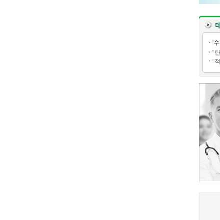
'
"
“