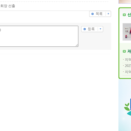
구회장 선출
지역
20
지역