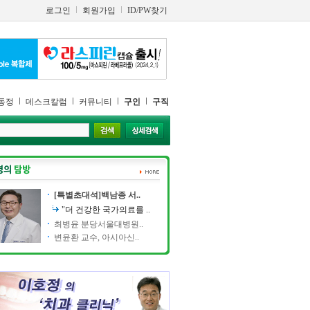
로그인
회원가입
ID/PW찾기
동정
데스크칼럼
커뮤니티
구인
구직
[특별초대석]백남종 서..
"더 건강한 국가의료를 ..
최병윤 분당서울대병원..
변윤환 교수, 아시아신..