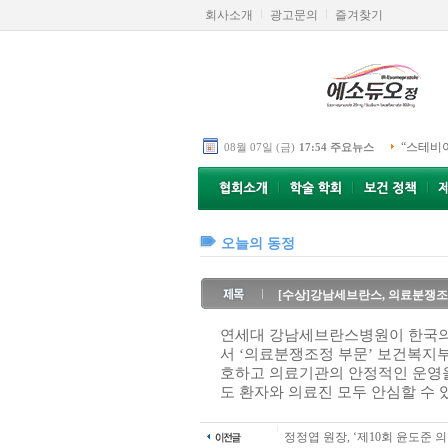
회사소개
광고문의
즐겨찾기
“스테비
08월 07일 (금)
17:54 주요뉴스
오늘의 동정
[수상]강남세브란스, 의료분쟁
연세대 강남세브란스병원이 한국의
서 ‘의료분쟁조정 부문’ 보건복지부
호하고 의료기관의 안정적인 운영을
도 환자와 의료진 모두 안심할 수 
정정엽 원장, ‘제10회 윤도준 